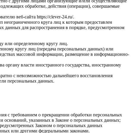
естно с другими лицами организующие и/или осуществляющие
подлежащих обработке, действия (операции), совершаемые
ователю веб-сайта
https://clever-24.ru/
.
п неограниченного круга лиц к которым предоставлен
ых данных для распространения в порядке, предусмотренном
у или определенному кругу лиц.
нному кругу лиц (передача персональных данных) или
редствах массовой информации, размещение в информационно-
ва органу власти иностранного государства, иностранному
вратно с невозможностью дальнейшего восстановления
ели персональных данных.
ения с требованием о прекращении обработки персональных
и оснований, указанных в Законе о персональных данных;
 предусмотренных Законом о персональных данных
анных или другими федеральными законами.