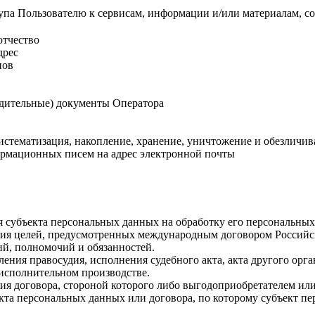
упа Пользователю к сервисам, информации и/или материалам, с
отчество
дрес
нов
едительные) документы Оператора
систематизация, накопление, хранение, уничтожение и обезлич
рмационных писем на адрес электронной почты
ия субъекта персональных данных на обработку его персональны
ния целей, предусмотренных международным договором Российс
й, полномочий и обязанностей.
ления правосудия, исполнения судебного акта, акта другого ор
 исполнительном производстве.
ия договора, стороной которого либо выгодоприобретателем или
екта персональных данных или договора, по которому субъект п