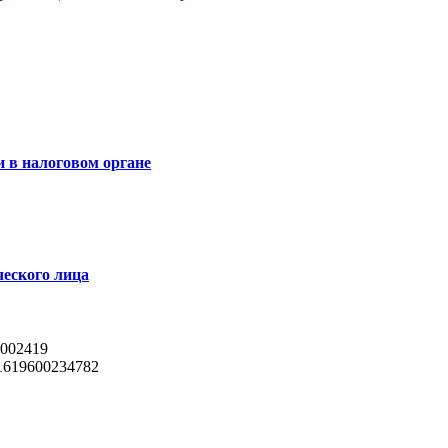
и в налоговом органе
ческого лица
002419
619600234782